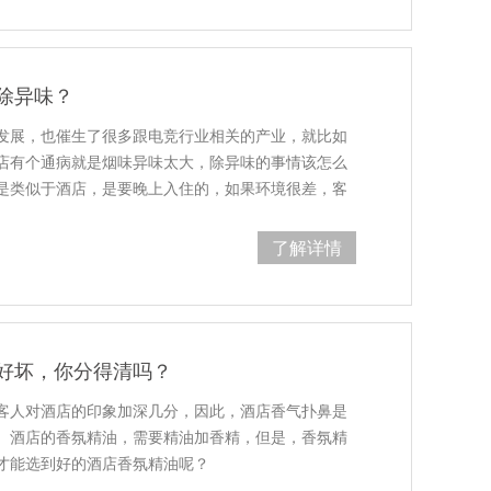
除异味？
发展，也催生了很多跟电竞行业相关的产业，就比如
店有个通病就是烟味异味太大，除异味的事情该怎么
是类似于酒店，是要晚上入住的，如果环境很差，客
了解详情
好坏，你分得清吗？
客人对酒店的印象加深几分，因此，酒店香气扑鼻是
。酒店的香氛精油，需要精油加香精，但是，香氛精
才能选到好的酒店香氛精油呢？