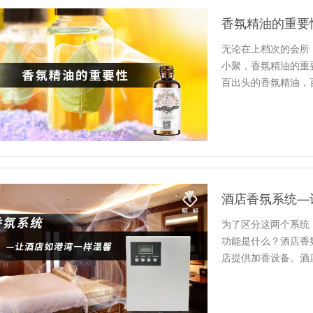
香氛精油的重要
无论在上档次的会所
小聚，香氛精油的重
百出头的香氛精油，
营销，可…
酒店香氛系统—
为了区分这两个系统
功能是什么？酒店香
店提供加香设备。酒
气味，起…