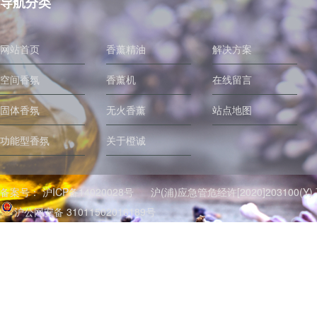
导航分类
网站首页
香薰精油
解决方案
空间香氛
香薰机
在线留言
固体香氛
无火香薰
站点地图
功能型香氛
关于橙诚
备案号：
沪ICP备14020028号
沪(浦)应急管危经许[2020]203100
沪公网安备 31011502016189号